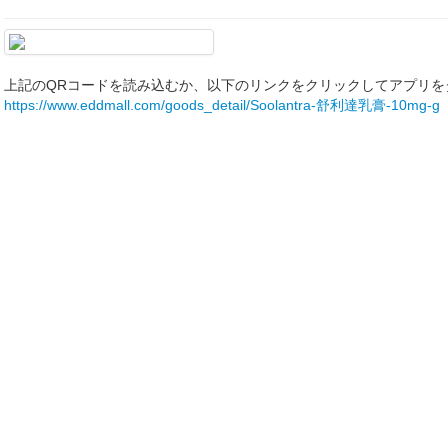
上記のQRコードを読み込むか、以下のリンクをクリックしてアプリを
https://www.eddmall.com/goods_detail/Soolantra-舒利達乳膏-10mg-g