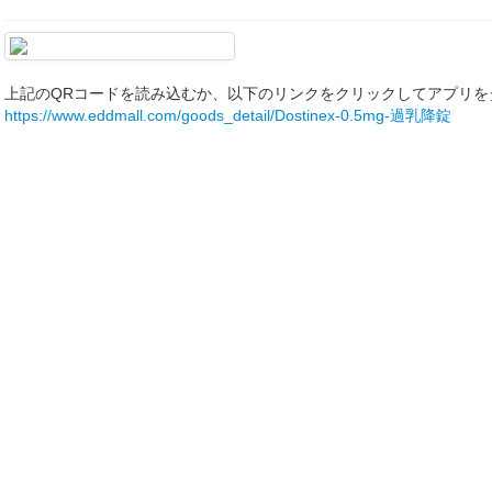
上記のQRコードを読み込むか、以下のリンクをクリックしてアプリを
https://www.eddmall.com/goods_detail/Dostinex-0.5mg-過乳降錠